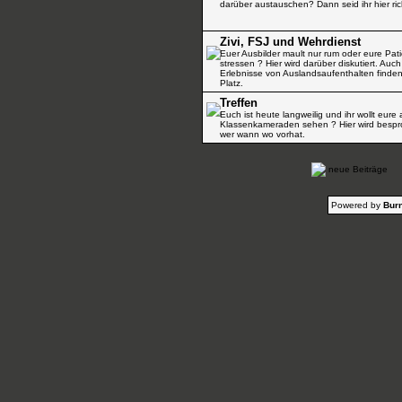
darüber austauschen? Dann seid ihr hier ric
Zivi, FSJ und Wehrdienst
Euer Ausbilder mault nur rum oder eure Pat
stressen ? Hier wird darüber diskutiert. Auch
Erlebnisse von Auslandsaufenthalten finden
Platz.
Treffen
Euch ist heute langweilig und ihr wollt eure 
Klassenkameraden sehen ? Hier wird besp
wer wann wo vorhat.
neue Beiträge
Powered by
Burn