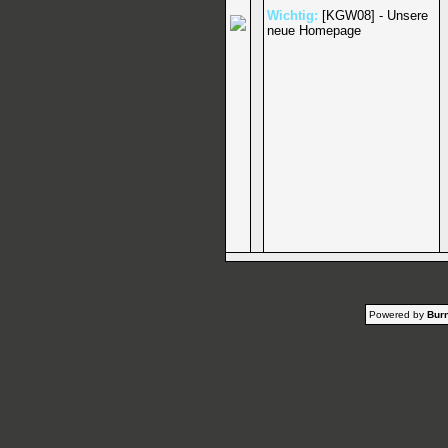
Wichtig:
[KGW08] - Unsere
neue Homepage
Powered by
Burn