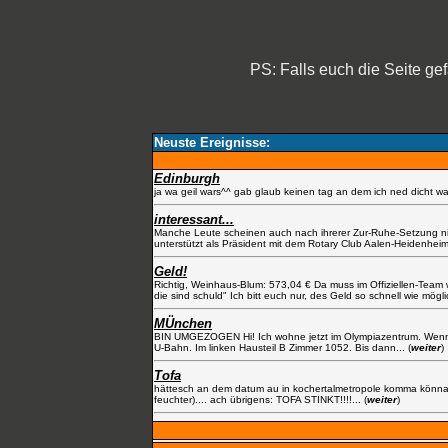
PS: Falls euch die Seite gef
Neuste Ereignisse:
Edinburgh
ja wa geil wars^^ gab glaub keinen tag an dem ich ned dicht war..
interessant...
Manche Leute scheinen auch nach ihrerer Zur-Ruhe-Setzung nie d
unterstützt als Präsident mit dem Rotary Club Aalen-Heidenheim bi
Geld!
Richtig, Weinhaus-Blum: 573,04 € Da muss im Offiziellen-Team
die sind schuld" Ich bitt euch nur, des Geld so schnell wie mögl
MÜnchen
BIN UMGEZOGEN Hi! Ich wohne jetzt im Olympiazentrum. Wenn ih
U-Bahn. Im linken Hausteil B Zimmer 1052. Bis dann... (
weiter
)
Tofa
hättesch an dem datum au in kochertalmetropole komma könna, 
feuchter).... ach übrigens: TOFA STINKT!!!!... (
weiter
)