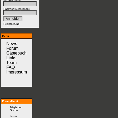
Passwort (
vergessen
)
Registrierung
Menü
News
Forum
Gästebuch
Links
Team
FAQ
Impressum
Forum-Menü
Mitglieder
Suche
Team