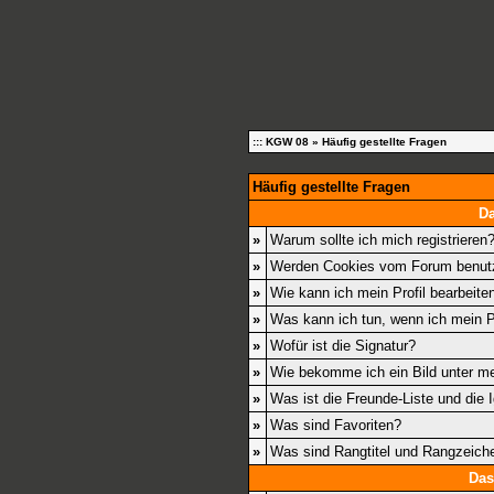
::: KGW 08
» Häufig gestellte Fragen
Häufig gestellte Fragen
D
»
Warum sollte ich mich registrieren
»
Werden Cookies vom Forum benut
»
Wie kann ich mein Profil bearbeite
»
Was kann ich tun, wenn ich mein 
»
Wofür ist die Signatur?
»
Wie bekomme ich ein Bild unter 
»
Was ist die Freunde-Liste und die I
»
Was sind Favoriten?
»
Was sind Rangtitel und Rangzeich
Das