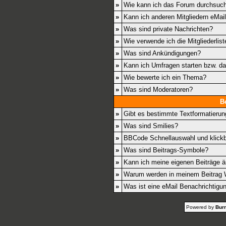
»
Wie kann ich das Forum durchsuc
»
Kann ich anderen Mitgliedern eMai
»
Was sind private Nachrichten?
»
Wie verwende ich die Mitgliederlist
»
Was sind Ankündigungen?
»
Kann ich Umfragen starten bzw. d
»
Wie bewerte ich ein Thema?
»
Was sind Moderatoren?
B
»
Gibt es bestimmte Textformatierun
»
Was sind Smilies?
»
BBCode Schnellauswahl und klickb
»
Was sind Beitrags-Symbole?
»
Kann ich meine eigenen Beiträge 
»
Warum werden in meinem Beitrag W
»
Was ist eine eMail Benachrichtigu
Powered by
Burn