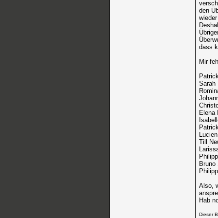
versch
den Üb
wieder
Deshal
Übrige
Überwe
dass k
Mir fe
Patric
Sarah
Romin
Johan
Christ
Elena 
Isabel
Patric
Lucie
Till N
Laris
Philip
Bruno 
Philip
Also, 
anspre
Hab no
Dieser B