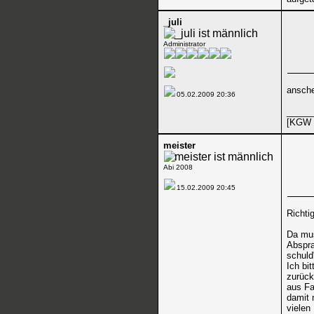
_juli
Administrator
ansche
05.02.2009
20:36
_____
[KGW 
meister
Abi 2008
15.02.2009
20:45
Richti
Da mus
Abspra
schuld
Ich bi
zurück
aus Fa
damit 
vielen