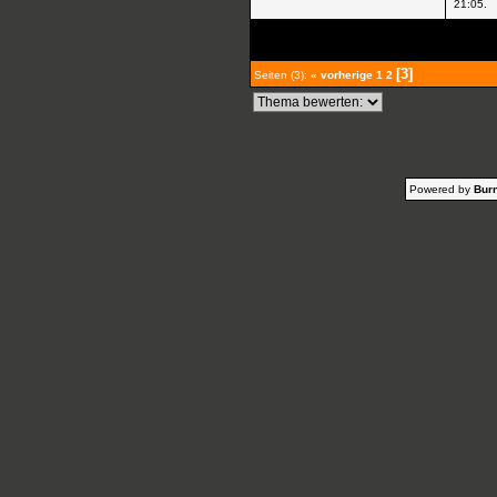
21:05
.
[3]
Seiten (3):
« vorherige
1
2
Powered by
Burn