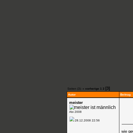
[3]
Seiten (3):
« vorherige
1
2
Autor
Beitrag
meister
Abi 2008
28.12.2008
22:56
wie ge