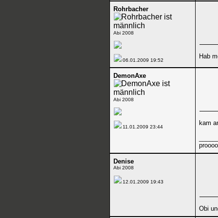
Rohrbacher
Abi 2008
Hab me
06.01.2009
19:52
DemonAxe
Abi 2008
kam a
11.01.2009
23:44
_____
prooo
Denise
Abi 2008
12.01.2009
19:43
Obi u