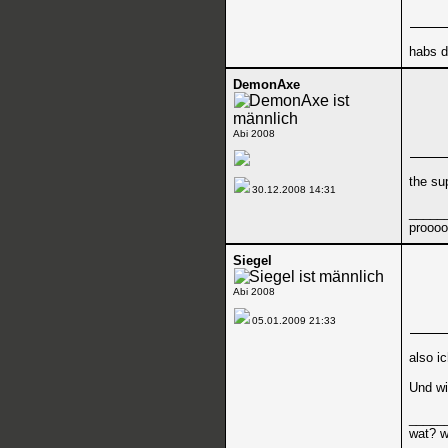
habs d
DemonAxe
Abi 2008
the su
30.12.2008
14:31
_____
prooo
Siegel
Abi 2008
05.01.2009
21:33
also i
Und wi
_____
wat? w