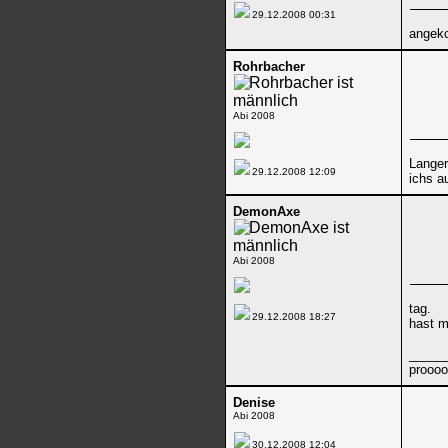
29.12.2008
00:31
angek
Rohrbacher
Abi 2008
Lange
29.12.2008
12:09
ichs a
DemonAxe
Abi 2008
tag.
29.12.2008
18:27
hast m
_____
prooo
Denise
Abi 2008
30.12.2008
12:04