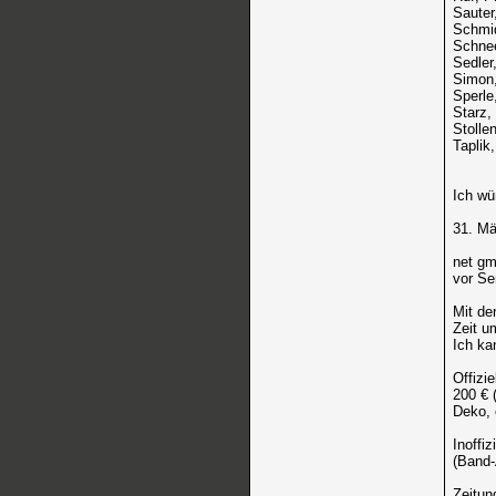
Sauter
Schmi
Schne
Sedler
Simon
Sperle
Starz,
Stolle
Taplik,
Ich wü
31. Mä
net gm
vor Se
Mit de
Zeit u
Ich ka
Offizie
200 € 
Deko, 
Inoffi
(Band-
Zeitun