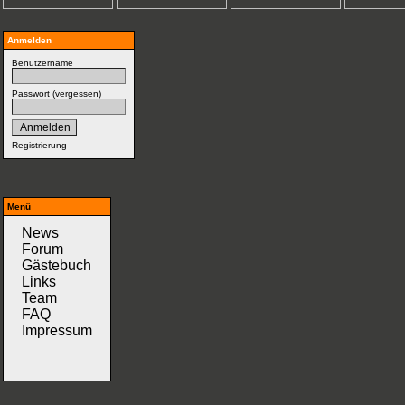
Anmelden
Benutzername
Passwort (
vergessen
)
Registrierung
Menü
News
Forum
Gästebuch
Links
Team
FAQ
Impressum