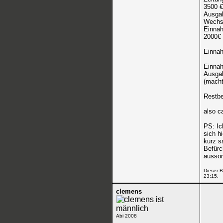
3500 
Ausgab
Wechse
Einnah
2000€ 
Einnah
Einnah
Ausgab
(macht
Restbe
also c
PS: Ic
sich h
kurz s
Befürc
aussor
Dieser B
23:15
.
clemens
Abi 2008