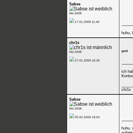
Sabse
Abi 2008
17.01.2009
11:46
huhu, 
chr1s
geld
Abi 2008
27.01.2009
16:30
ich ha
Konto
_____
chr1s
Sabse
Abi 2008
05.02.2009
19:03
huhu, 
aufget