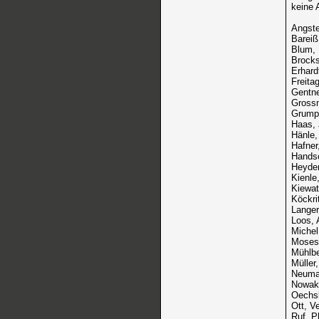
keine 
Angste
Bareiß
Blum, 
Brocks
Erhard
Freitag
Gentne
Gross
Grump
Haas,
Hänle,
Hafner
Handsc
Heyden
Kienle
Kiewat
Köckri
Langer
Loos, 
Michel
Moses
Mühlbe
Müller
Neuman
Nowak,
Oechsl
Ott, V
Ruf, P